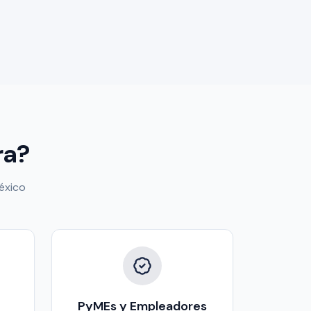
ra?
éxico
PyMEs y Empleadores