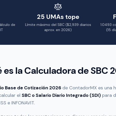
25 UMAs tope
álculo de
Límite máximo del SBC ($2,939 diarios
1.0493 c
IT
aprox. en 2026)
(15 d
 es la Calculadora de SBC 
io Base de Cotización 2026
de ContadorMX es una he
calcular el
SBC o Salario Diario Integrado (SDI)
para d
MSS e INFONAVIT.