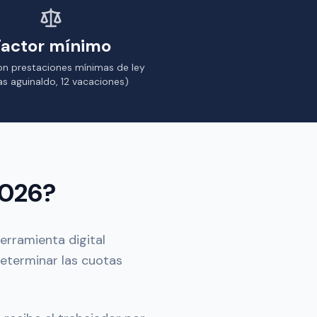
Factor mínimo
on prestaciones mínimas de ley
ías aguinaldo, 12 vacaciones)
2026?
rramienta digital
eterminar las cuotas