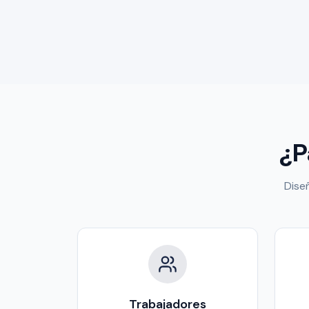
¿P
Dise
Trabajadores