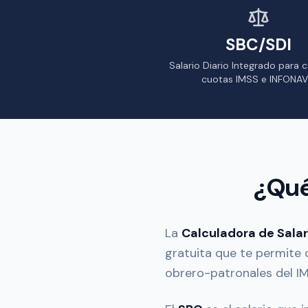
SBC/SDI
Salario Diario Integrado para c
cuotas IMSS e INFONAV
¿Qué
La
Calculadora de Salar
gratuita que te permite 
obrero-patronales del I