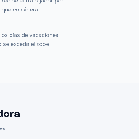
 recibe el trabajador por
que considera
los días de vacaciones
no se exceda el tope
dora
les