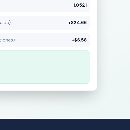
1.0521
aldo):
+$24.66
ciones):
+$6.58