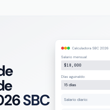
Calculadora SBC 2026
Salario mensual:
de
$18,000
Días aguinaldo:
de
15 días
026
SBC
Salario diario: