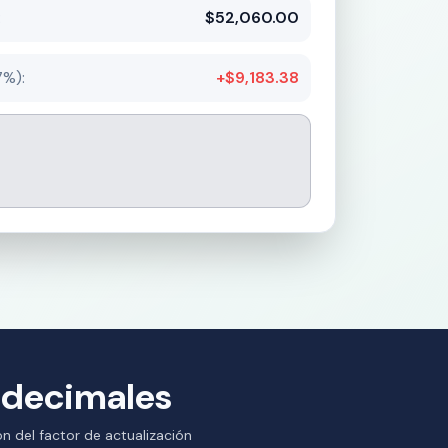
:
$52,060.00
7%):
+$9,183.38
 decimales
ón del factor de actualización