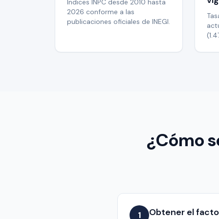
vi
Índices INPC desde 2010 hasta
2026 conforme a las
Tas
publicaciones oficiales de INEGI.
act
(1.
¿Cómo se 
Obtener el facto
1