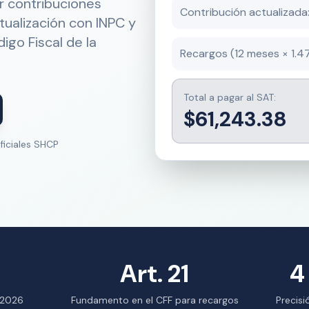
r contribuciones
Contribución actualizada
tualización con INPC y
go Fiscal de la
Recargos (12 meses × 1.4
Total a pagar al SAT:
$61,243.38
iciales SHCP
Art. 21
4
 2026
Fundamento en el CFF para recargos
Precisi