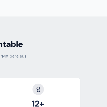
ntable
orMX para sus
12+