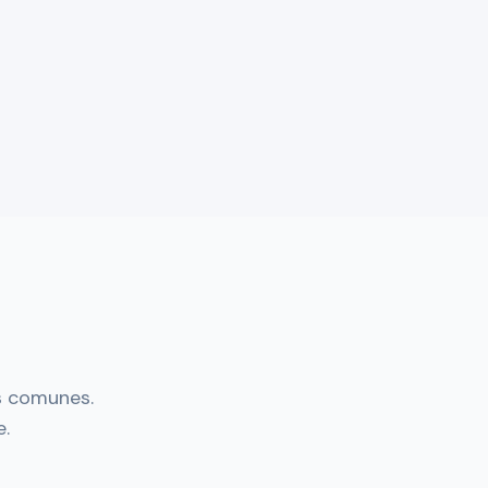
ás comunes.
e.