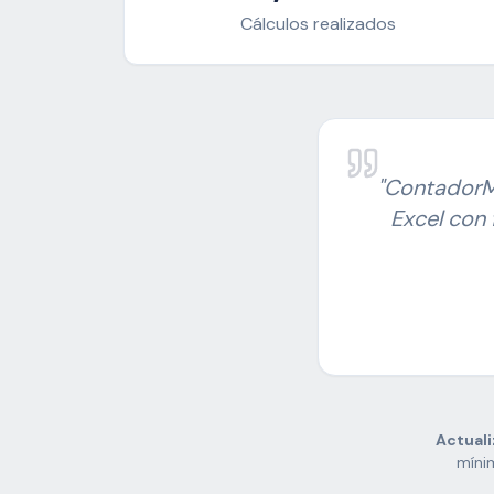
Cálculos realizados
"ContadorM
Excel con 
Actuali
mínim