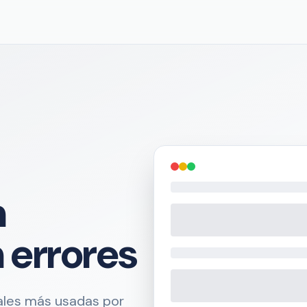
n
n errores
cales más usadas por